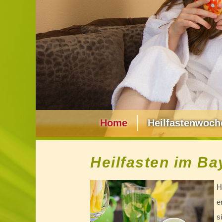
Home
Heilfastenwoch
Heilfasten im Ba
H
e
s