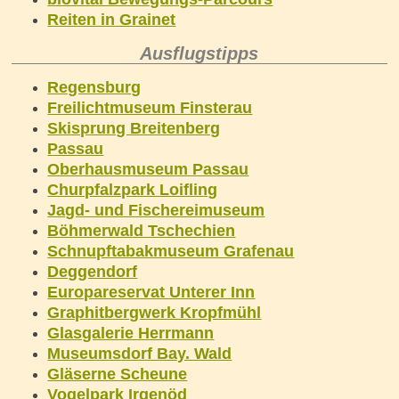
Reiten in Grainet
Ausflugstipps
Regensburg
Freilichtmuseum Finsterau
Skisprung Breitenberg
Passau
Oberhausmuseum Passau
Churpfalzpark Loifling
Jagd- und Fischereimuseum
Böhmerwald Tschechien
Schnupftabakmuseum Grafenau
Deggendorf
Europareservat Unterer Inn
Graphitbergwerk Kropfmühl
Glasgalerie Herrmann
Museumsdorf Bay. Wald
Gläserne Scheune
Vogelpark Irgenöd