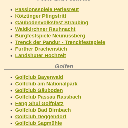
Passionsspiele Perlesreut
Kötztinger Pfingstritt
Gäubodenvolksfest Straubing
Waldkirchner Rauhnacht
Burgfestspiele Neunussberg
Trenck der Pandur - Trenckfestspiele
Further Drachenstich
Landshuter Hochzeit
Golfen
Golfclub Bayerwald
Golfclub am Nationalpark
Golfclub Gäuboden
Golfclub Passau Rassbach
Feng Shui Golfplatz
Golfclub Bad Birnbach
Golfclub Deggendorf
Golfclub Sagmühle