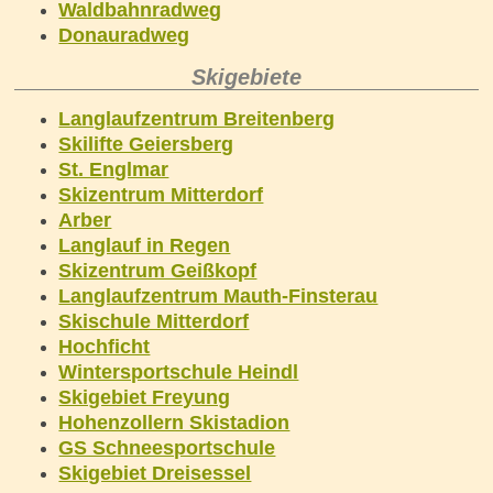
Waldbahnradweg
Donauradweg
Skigebiete
Langlaufzentrum Breitenberg
Skilifte Geiersberg
St. Englmar
Skizentrum Mitterdorf
Arber
Langlauf in Regen
Skizentrum Geißkopf
Langlaufzentrum Mauth-Finsterau
Skischule Mitterdorf
Hochficht
Wintersportschule Heindl
Skigebiet Freyung
Hohenzollern Skistadion
GS Schneesportschule
Skigebiet Dreisessel