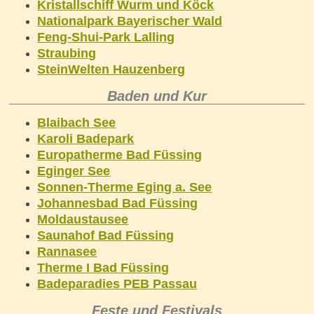
Kristallschiff Wurm und Köck
Nationalpark Bayerischer Wald
Feng-Shui-Park Lalling
Straubing
SteinWelten Hauzenberg
Baden und Kur
Blaibach See
Karoli Badepark
Europatherme Bad Füssing
Eginger See
Sonnen-Therme Eging a. See
Johannesbad Bad Füssing
Moldaustausee
Saunahof Bad Füssing
Rannasee
Therme I Bad Füssing
Badeparadies PEB Passau
Feste und Festivals