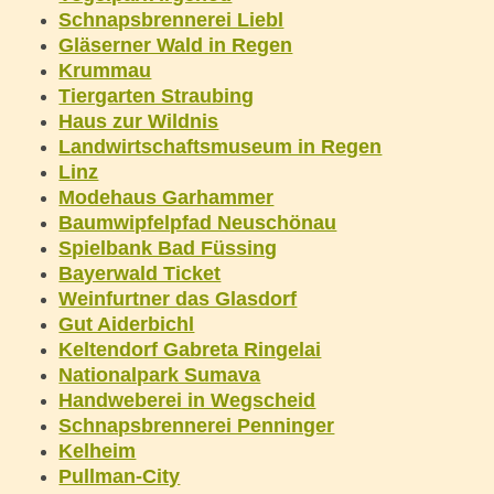
Schnapsbrennerei Liebl
Gläserner Wald in Regen
Krummau
Tiergarten Straubing
Haus zur Wildnis
Landwirtschaftsmuseum in Regen
Linz
Modehaus Garhammer
Baumwipfelpfad Neuschönau
Spielbank Bad Füssing
Bayerwald Ticket
Weinfurtner das Glasdorf
Gut Aiderbichl
Keltendorf Gabreta Ringelai
Nationalpark Sumava
Handweberei in Wegscheid
Schnapsbrennerei Penninger
Kelheim
Pullman-City