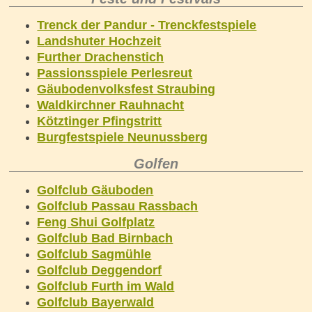
Trenck der Pandur - Trenckfestspiele
Landshuter Hochzeit
Further Drachenstich
Passionsspiele Perlesreut
Gäubodenvolksfest Straubing
Waldkirchner Rauhnacht
Kötztinger Pfingstritt
Burgfestspiele Neunussberg
Golfen
Golfclub Gäuboden
Golfclub Passau Rassbach
Feng Shui Golfplatz
Golfclub Bad Birnbach
Golfclub Sagmühle
Golfclub Deggendorf
Golfclub Furth im Wald
Golfclub Bayerwald