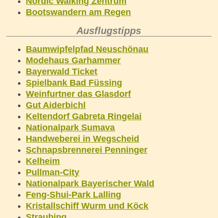
Nordic Walking Zentrum
Bootswandern am Regen
Ausflugstipps
Baumwipfelpfad Neuschönau
Modehaus Garhammer
Bayerwald Ticket
Spielbank Bad Füssing
Weinfurtner das Glasdorf
Gut Aiderbichl
Keltendorf Gabreta Ringelai
Nationalpark Sumava
Handweberei in Wegscheid
Schnapsbrennerei Penninger
Kelheim
Pullman-City
Nationalpark Bayerischer Wald
Feng-Shui-Park Lalling
Kristallschiff Wurm und Köck
Straubing