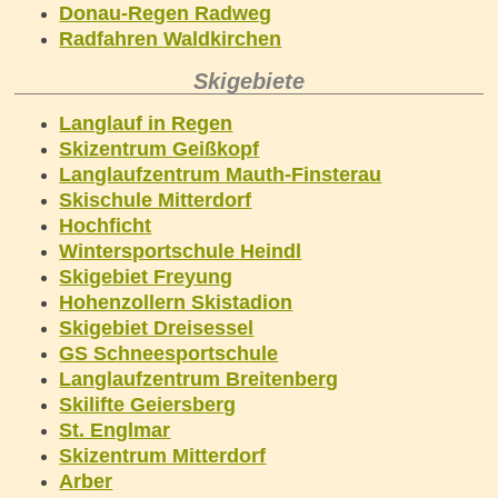
Donau-Regen Radweg
Radfahren Waldkirchen
Skigebiete
Langlauf in Regen
Skizentrum Geißkopf
Langlaufzentrum Mauth-Finsterau
Skischule Mitterdorf
Hochficht
Wintersportschule Heindl
Skigebiet Freyung
Hohenzollern Skistadion
Skigebiet Dreisessel
GS Schneesportschule
Langlaufzentrum Breitenberg
Skilifte Geiersberg
St. Englmar
Skizentrum Mitterdorf
Arber