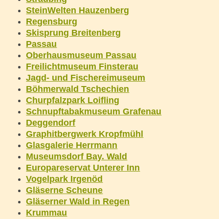
SteinWelten Hauzenberg
Regensburg
Skisprung Breitenberg
Passau
Oberhausmuseum Passau
Freilichtmuseum Finsterau
Jagd- und Fischereimuseum
Böhmerwald Tschechien
Churpfalzpark Loifling
Schnupftabakmuseum Grafenau
Deggendorf
Graphitbergwerk Kropfmühl
Glasgalerie Herrmann
Museumsdorf Bay. Wald
Europareservat Unterer Inn
Vogelpark Irgenöd
Gläserne Scheune
Gläserner Wald in Regen
Krummau